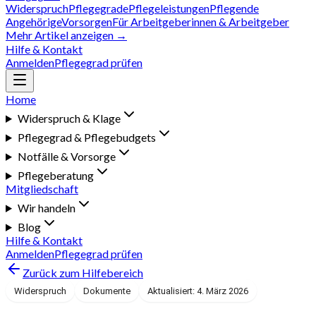
Widerspruch
Pflegegrade
Pflegeleistungen
Pflegende
Angehörige
Vorsorgen
Für Arbeitgeberinnen & Arbeitgeber
Mehr Artikel anzeigen →
Hilfe & Kontakt
Anmelden
Pflegegrad prüfen
Home
Widerspruch & Klage
Pflegegrad & Pflegebudgets
Notfälle & Vorsorge
Pflegeberatung
Mitgliedschaft
Wir handeln
Blog
Hilfe & Kontakt
Anmelden
Pflegegrad prüfen
Zurück zum Hilfebereich
Widerspruch
Dokumente
Aktualisiert: 4. März 2026