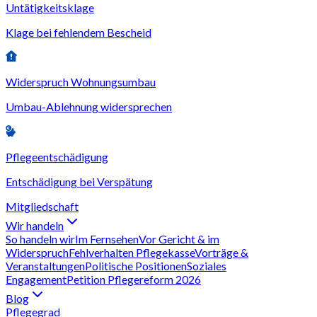
Untätigkeitsklage
Klage bei fehlendem Bescheid
Widerspruch Wohnungsumbau
Umbau-Ablehnung widersprechen
Pflegeentschädigung
Entschädigung bei Verspätung
Mitgliedschaft
Wir handeln
So handeln wir
Im Fernsehen
Vor Gericht & im
Widerspruch
Fehlverhalten Pflegekasse
Vorträge &
Veranstaltungen
Politische Positionen
Soziales
Engagement
Petition Pflegereform 2026
Blog
Pflegegrad