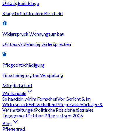
Untätigkeitsklage
Klage bei fehlendem Bescheid
Widerspruch Wohnungsumbau
Umbau-Ablehnung widersprechen
Pflegeentschädigung
Entschädigung bei Verspätung
Mitgliedschaft
Wir handeln
So handeln wir
Im Fernsehen
Vor Gericht & im
Widerspruch
Fehlverhalten Pflegekasse
Vorträge &
Veranstaltungen
Politische Positionen
Soziales
Engagement
Petition Pflegereform 2026
Blog
Pflegegrad