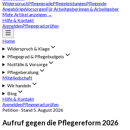
Widerspruch
Pflegegrade
Pflegeleistungen
Pflegende
Angehörige
Vorsorgen
Für Arbeitgeberinnen & Arbeitgeber
Mehr Artikel anzeigen →
Hilfe & Kontakt
Anmelden
Pflegegrad prüfen
Home
Widerspruch & Klage
Pflegegrad & Pflegebudgets
Notfälle & Vorsorge
Pflegeberatung
Mitgliedschaft
Wir handeln
Blog
Hilfe & Kontakt
Anmelden
Pflegegrad prüfen
Petition · Stand
5. August 2026
Aufruf gegen die
Pflegereform 2026