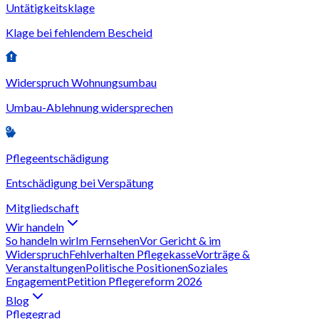
Untätigkeitsklage
Klage bei fehlendem Bescheid
Widerspruch Wohnungsumbau
Umbau-Ablehnung widersprechen
Pflegeentschädigung
Entschädigung bei Verspätung
Mitgliedschaft
Wir handeln
So handeln wir
Im Fernsehen
Vor Gericht & im
Widerspruch
Fehlverhalten Pflegekasse
Vorträge &
Veranstaltungen
Politische Positionen
Soziales
Engagement
Petition Pflegereform 2026
Blog
Pflegegrad