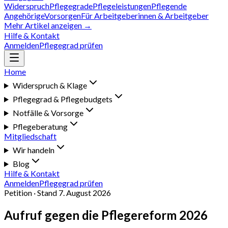
Widerspruch
Pflegegrade
Pflegeleistungen
Pflegende
Angehörige
Vorsorgen
Für Arbeitgeberinnen & Arbeitgeber
Mehr Artikel anzeigen →
Hilfe & Kontakt
Anmelden
Pflegegrad prüfen
Home
Widerspruch & Klage
Pflegegrad & Pflegebudgets
Notfälle & Vorsorge
Pflegeberatung
Mitgliedschaft
Wir handeln
Blog
Hilfe & Kontakt
Anmelden
Pflegegrad prüfen
Petition · Stand
7. August 2026
Aufruf gegen die
Pflegereform 2026