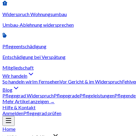
Widerspruch Wohnungsumbau
Umbau-Ablehnung widersprechen
Pflegeentschädigung
Entschädigung bei Verspätung
Mitgliedschaft
Wir handeln
So handeln wir
Im Fernsehen
Vor Gericht & im Widerspruch
Fehlve
Blog
Pflegegrad Widerspruch
Pflegegrade
Pflegeleistungen
Pflegende
Mehr Artikel anzeigen →
Hilfe & Kontakt
Anmelden
Pflegegrad prüfen
Home