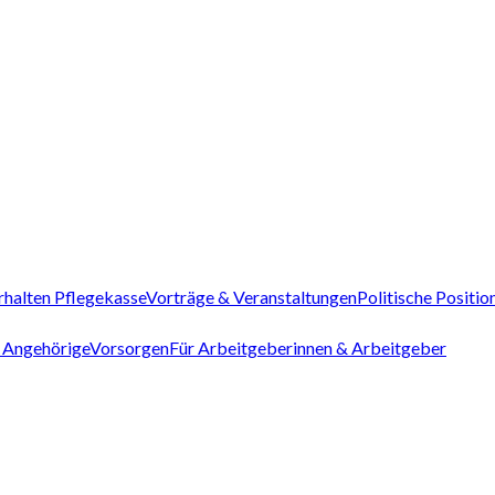
rhalten Pflegekasse
Vorträge & Veranstaltungen
Politische Positio
 Angehörige
Vorsorgen
Für Arbeitgeberinnen & Arbeitgeber