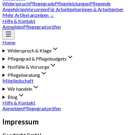
Widerspruch
Pflegegrade
Pflegeleistungen
Pflegende
Angehörige
Vorsorgen
Für Arbeitgeberinnen & Arbeitgeber
Mehr Artikel anzeigen →
Hilfe & Kontakt
Anmelden
Pflegegrad prüfen
Home
Widerspruch & Klage
Pflegegrad & Pflegebudgets
Notfälle & Vorsorge
Pflegeberatung
Mitgliedschaft
Wir handeln
Blog
Hilfe & Kontakt
Anmelden
Pflegegrad prüfen
Impressum
Goodright GmbH