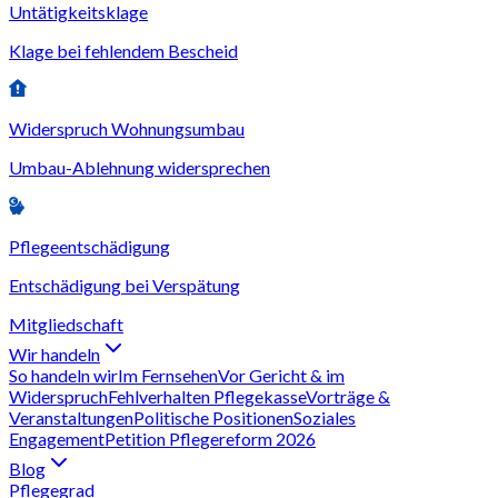
Untätigkeitsklage
Klage bei fehlendem Bescheid
Widerspruch Wohnungsumbau
Umbau-Ablehnung widersprechen
Pflegeentschädigung
Entschädigung bei Verspätung
Mitgliedschaft
Wir handeln
So handeln wir
Im Fernsehen
Vor Gericht & im
Widerspruch
Fehlverhalten Pflegekasse
Vorträge &
Veranstaltungen
Politische Positionen
Soziales
Engagement
Petition Pflegereform 2026
Blog
Pflegegrad