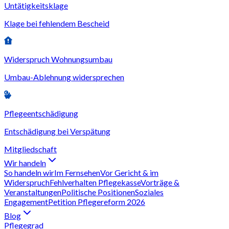
Untätigkeitsklage
Klage bei fehlendem Bescheid
Widerspruch Wohnungsumbau
Umbau-Ablehnung widersprechen
Pflegeentschädigung
Entschädigung bei Verspätung
Mitgliedschaft
Wir handeln
So handeln wir
Im Fernsehen
Vor Gericht & im
Widerspruch
Fehlverhalten Pflegekasse
Vorträge &
Veranstaltungen
Politische Positionen
Soziales
Engagement
Petition Pflegereform 2026
Blog
Pflegegrad