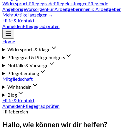
Widerspruch
Pflegegrade
Pflegeleistungen
Pflegende
Angehörige
Vorsorgen
Für Arbeitgeberinnen & Arbeitgeber
Mehr Artikel anzeigen →
Hilfe & Kontakt
Anmelden
Pflegegrad prüfen
Home
Widerspruch & Klage
Pflegegrad & Pflegebudgets
Notfälle & Vorsorge
Pflegeberatung
Mitgliedschaft
Wir handeln
Blog
Hilfe & Kontakt
Anmelden
Pflegegrad prüfen
Hilfebereich
Hallo, wie können wir dir helfen?