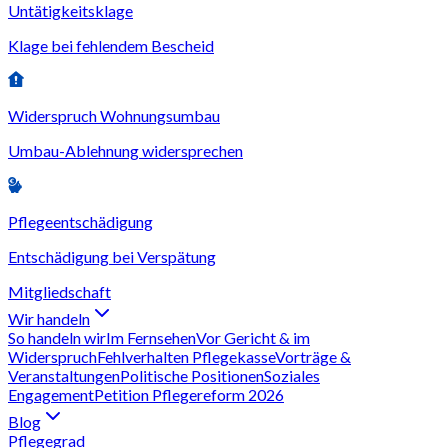
Untätigkeitsklage
Klage bei fehlendem Bescheid
Widerspruch Wohnungsumbau
Umbau-Ablehnung widersprechen
Pflegeentschädigung
Entschädigung bei Verspätung
Mitgliedschaft
Wir handeln
So handeln wir
Im Fernsehen
Vor Gericht & im
Widerspruch
Fehlverhalten Pflegekasse
Vorträge &
Veranstaltungen
Politische Positionen
Soziales
Engagement
Petition Pflegereform 2026
Blog
Pflegegrad