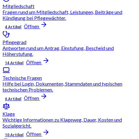
Mitgliedschaft
Fragen rund um Mitgliedschaft, Leistungen, Beiträge und
Kündigung bei Pflegewächter.
Öffnen
4 Artikel
Pflegegrad
Antworten rund um Antrag, Einstufung, Bescheid und
Höherstufung.
Öffnen
14 Artikel
Technische Fragen
Hilfe bei Login, Dokumenten, Stammdaten und typischen
technischen Problemen.
Öffnen
6 Artikel
Klage
Wichtige Informationen zu Klageweg, Dauer, Kosten und
Sozialgericht.
Öffnen
10 Artikel