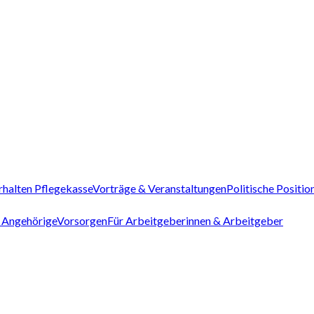
rhalten Pflegekasse
Vorträge & Veranstaltungen
Politische Positio
 Angehörige
Vorsorgen
Für Arbeitgeberinnen & Arbeitgeber