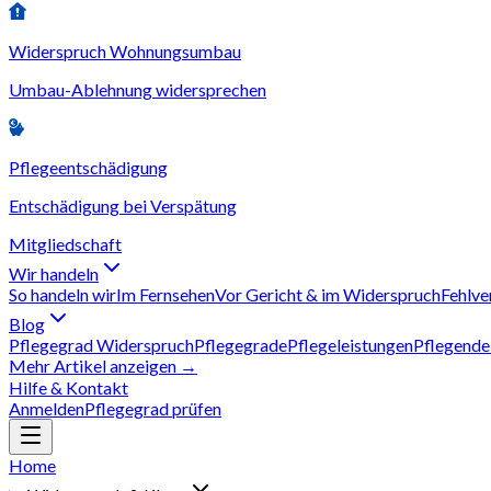
Widerspruch Wohnungsumbau
Umbau-Ablehnung widersprechen
Pflegeentschädigung
Entschädigung bei Verspätung
Mitgliedschaft
Wir handeln
So handeln wir
Im Fernsehen
Vor Gericht & im Widerspruch
Fehlve
Blog
Pflegegrad Widerspruch
Pflegegrade
Pflegeleistungen
Pflegende
Mehr Artikel anzeigen →
Hilfe & Kontakt
Anmelden
Pflegegrad prüfen
Home