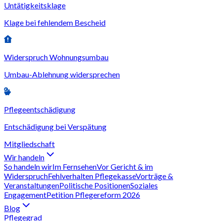
Untätigkeitsklage
Klage bei fehlendem Bescheid
Widerspruch Wohnungsumbau
Umbau-Ablehnung widersprechen
Pflegeentschädigung
Entschädigung bei Verspätung
Mitgliedschaft
Wir handeln
So handeln wir
Im Fernsehen
Vor Gericht & im
Widerspruch
Fehlverhalten Pflegekasse
Vorträge &
Veranstaltungen
Politische Positionen
Soziales
Engagement
Petition Pflegereform 2026
Blog
Pflegegrad