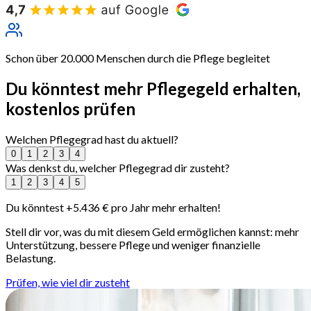
Schon über 20.000 Menschen durch die Pflege begleitet
Du könntest
mehr Pflegegeld erhalten
,
kostenlos prüfen
Welchen Pflegegrad hast du aktuell?
0
1
2
3
4
Was denkst du, welcher Pflegegrad dir zusteht?
1
2
3
4
5
Du könntest
+
5.436
€
pro Jahr mehr erhalten!
Stell dir vor, was du mit diesem Geld ermöglichen kannst: mehr
Unterstützung, bessere Pflege und weniger finanzielle
Belastung.
Prüfen, wie viel dir zusteht