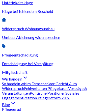
Untätigkeitsklage
Klage bei fehlendem Bescheid
Widerspruch Wohnungsumbau
Umbau-Ablehnung widersprechen
Pflegeentschädigung
Entschädigung bei Verspätung
Mitgliedschaft
Wir handeln
So handeln wir
Im Fernsehen
Vor Gericht & im
Widerspruch
Fehlverhalten Pflegekasse
Vorträge &
Veranstaltungen
Politische Positionen
Soziales
Engagement
Petition Pflegereform 2026
Blog
Pflegegrad