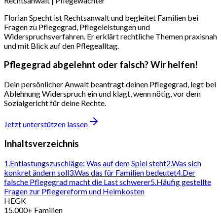
Rechtsanwalt | Pflegewächter
Florian Specht ist Rechtsanwalt und begleitet Familien bei
Fragen zu Pflegegrad, Pflegeleistungen und
Widerspruchsverfahren. Er erklärt rechtliche Themen praxisnah
und mit Blick auf den Pflegealltag.
Pflegegrad abgelehnt oder falsch? Wir helfen!
Dein persönlicher Anwalt beantragt deinen Pflegegrad, legt bei
Ablehnung Widerspruch ein und klagt, wenn nötig, vor dem
Sozialgericht für deine Rechte.
Jetzt unterstützen lassen
Inhaltsverzeichnis
1
.
Entlastungszuschläge: Was auf dem Spiel steht
2
.
Was sich
konkret ändern soll
3
.
Was das für Familien bedeutet
4
.
Der
falsche Pflegegrad macht die Last schwerer
5
.
Häufig gestellte
Fragen zur Pflegereform und Heimkosten
H
E
G
K
15.000+ Familien