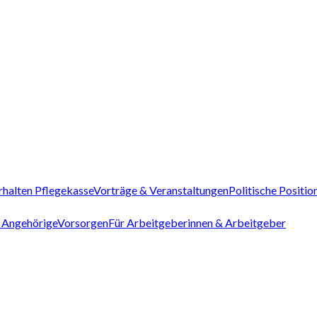
rhalten Pflegekasse
Vorträge & Veranstaltungen
Politische Positio
 Angehörige
Vorsorgen
Für Arbeitgeberinnen & Arbeitgeber