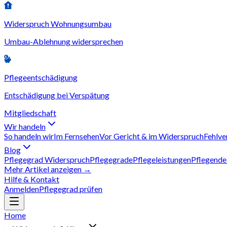
Widerspruch Wohnungsumbau
Umbau-Ablehnung widersprechen
Pflegeentschädigung
Entschädigung bei Verspätung
Mitgliedschaft
Wir handeln
So handeln wir
Im Fernsehen
Vor Gericht & im Widerspruch
Fehlve
Blog
Pflegegrad Widerspruch
Pflegegrade
Pflegeleistungen
Pflegende
Mehr Artikel anzeigen →
Hilfe & Kontakt
Anmelden
Pflegegrad prüfen
Home