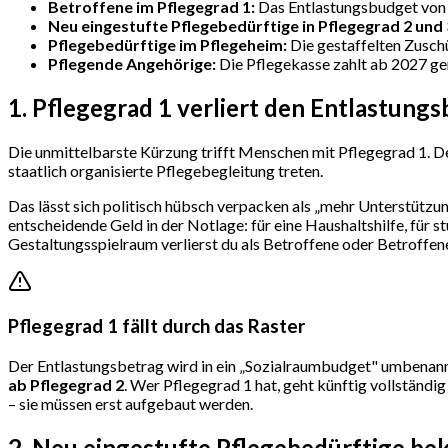
Betroffene im Pflegegrad 1:
Das Entlastungsbudget von m
Neu eingestufte Pflegebedürftige in Pflegegrad 2 und 
Pflegebedürftige im Pflegeheim:
Die gestaffelten Zusch
Pflegende Angehörige:
Die Pflegekasse zahlt ab 2027 ge
1. Pflegegrad 1 verliert den Entlastungs
Die unmittelbarste Kürzung trifft Menschen mit Pflegegrad 1. D
staatlich organisierte Pflegebegleitung treten.
Das lässt sich politisch hübsch verpacken als „mehr Unterstützun
entscheidende Geld in der Notlage: für eine Haushaltshilfe, für st
Gestaltungsspielraum verlierst du als Betroffene oder Betroffene
Pflegegrad 1 fällt durch das Raster
Der Entlastungsbetrag wird in ein „Sozialraumbudget" umbenannt 
ab Pflegegrad 2
. Wer Pflegegrad 1 hat, geht künftig vollständi
– sie müssen erst aufgebaut werden.
2. Neu eingestufte Pflegebedürftige b