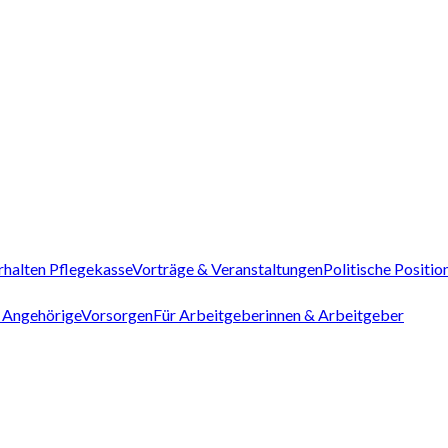
rhalten Pflegekasse
Vorträge & Veranstaltungen
Politische Positio
 Angehörige
Vorsorgen
Für Arbeitgeberinnen & Arbeitgeber