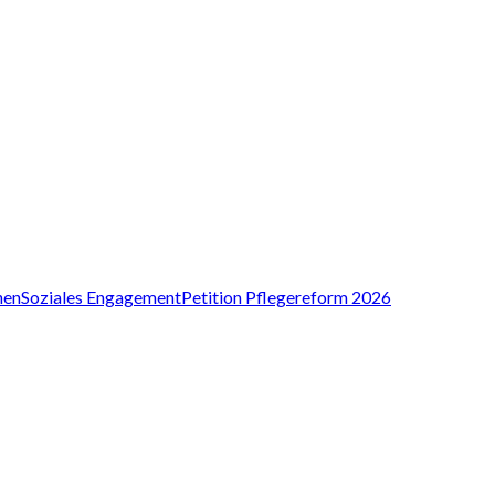
nen
Soziales Engagement
Petition Pflegereform 2026