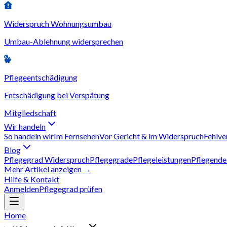
Widerspruch Wohnungsumbau
Umbau-Ablehnung widersprechen
Pflegeentschädigung
Entschädigung bei Verspätung
Mitgliedschaft
Wir handeln
So handeln wir
Im Fernsehen
Vor Gericht & im Widerspruch
Fehlve
Blog
Pflegegrad Widerspruch
Pflegegrade
Pflegeleistungen
Pflegende
Mehr Artikel anzeigen →
Hilfe & Kontakt
Anmelden
Pflegegrad prüfen
Home