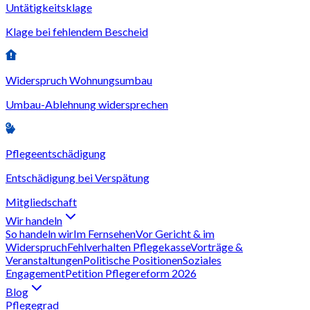
Untätigkeitsklage
Klage bei fehlendem Bescheid
Widerspruch Wohnungsumbau
Umbau-Ablehnung widersprechen
Pflegeentschädigung
Entschädigung bei Verspätung
Mitgliedschaft
Wir handeln
So handeln wir
Im Fernsehen
Vor Gericht & im
Widerspruch
Fehlverhalten Pflegekasse
Vorträge &
Veranstaltungen
Politische Positionen
Soziales
Engagement
Petition Pflegereform 2026
Blog
Pflegegrad