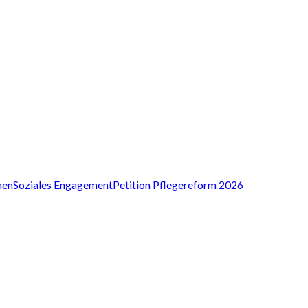
nen
Soziales Engagement
Petition Pflegereform 2026