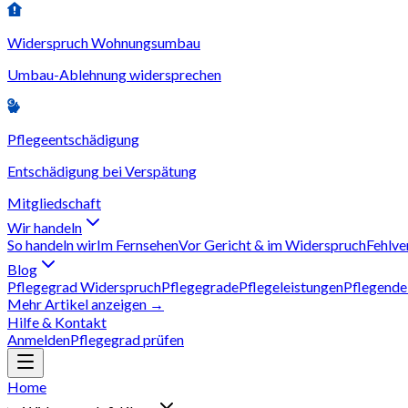
Widerspruch Wohnungsumbau
Umbau-Ablehnung widersprechen
Pflegeentschädigung
Entschädigung bei Verspätung
Mitgliedschaft
Wir handeln
So handeln wir
Im Fernsehen
Vor Gericht & im Widerspruch
Fehlve
Blog
Pflegegrad Widerspruch
Pflegegrade
Pflegeleistungen
Pflegende
Mehr Artikel anzeigen →
Hilfe & Kontakt
Anmelden
Pflegegrad prüfen
Home