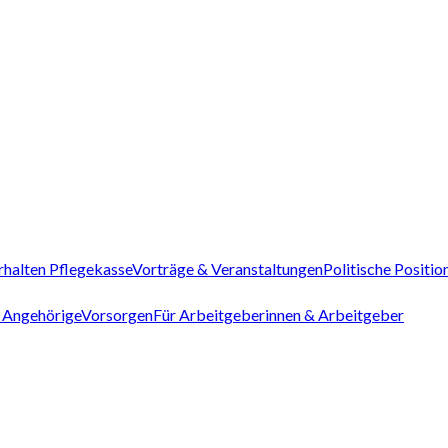
rhalten Pflegekasse
Vorträge & Veranstaltungen
Politische Positio
 Angehörige
Vorsorgen
Für Arbeitgeberinnen & Arbeitgeber