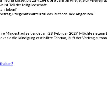
u niedrig kostet bis zu
4.164 € pro Jahr
an Pflegegeld (Pflegegrad 
 ist Teil der Mitgliedschaft.
schrieben?
etrag, Pflegehilfsmittel) für das laufende Jahr abgerufen?
Ihre Mindestlaufzeit endet am
28. Februar 2027
. Möchte sie zum 
kt sie die Kündigung erst Mitte Februar, läuft der Vertrag automat
thalten?