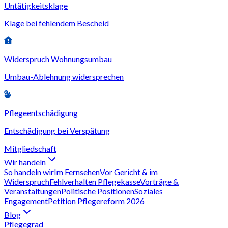
Untätigkeitsklage
Klage bei fehlendem Bescheid
Widerspruch Wohnungsumbau
Umbau-Ablehnung widersprechen
Pflegeentschädigung
Entschädigung bei Verspätung
Mitgliedschaft
Wir handeln
So handeln wir
Im Fernsehen
Vor Gericht & im
Widerspruch
Fehlverhalten Pflegekasse
Vorträge &
Veranstaltungen
Politische Positionen
Soziales
Engagement
Petition Pflegereform 2026
Blog
Pflegegrad