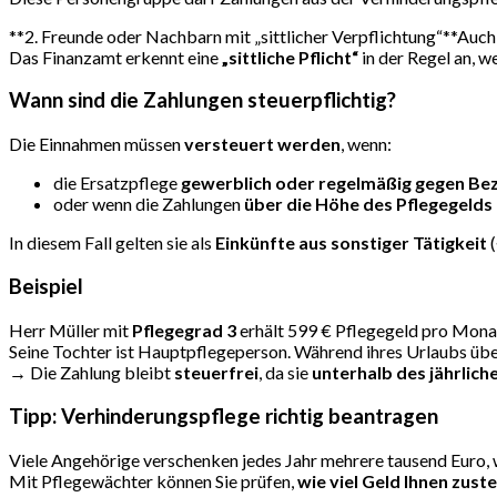
**2. Freunde oder Nachbarn mit „sittlicher Verpflichtung“**Auch
Das Finanzamt erkennt eine
„sittliche Pflicht“
in der Regel an, w
Wann sind die Zahlungen steuerpflichtig?
Die Einnahmen müssen
versteuert werden
, wenn:
die Ersatzpflege
gewerblich oder regelmäßig gegen Be
oder wenn die Zahlungen
über die Höhe des Pflegegelds
In diesem Fall gelten sie als
Einkünfte aus sonstiger Tätigkeit
(
Beispiel
Herr Müller mit
Pflegegrad 3
erhält 599 € Pflegegeld pro Mona
Seine Tochter ist Hauptpflegeperson. Während ihres Urlaubs übe
→ Die Zahlung bleibt
steuerfrei
, da sie
unterhalb des jährlic
Tipp: Verhinderungspflege richtig beantragen
Viele Angehörige verschenken jedes Jahr mehrere tausend Euro, we
Mit Pflegewächter können Sie prüfen,
wie viel Geld Ihnen zust