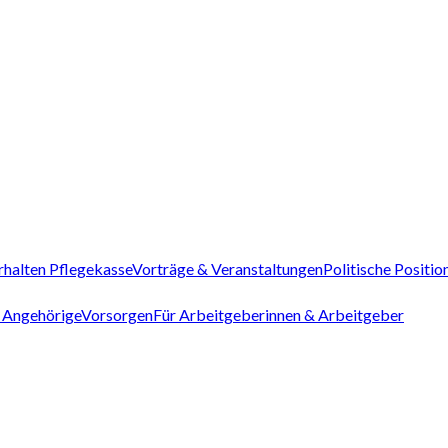
rhalten Pflegekasse
Vorträge & Veranstaltungen
Politische Positio
 Angehörige
Vorsorgen
Für Arbeitgeberinnen & Arbeitgeber