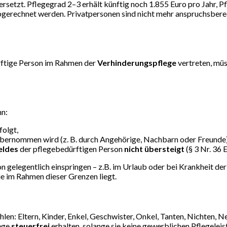
tzt. Pflegegrad 2–3 erhält künftig noch 1.855 Euro pro Jahr, Pfl
abgerechnet werden. Privatpersonen sind nicht mehr anspruchsbere
ürftige Person im Rahmen der
Verhinderungspflege
vertreten, müs
nn:
folgt,
bernommen wird (z. B. durch Angehörige, Nachbarn oder Freunde)
eldes
der pflegebedürftigen Person
nicht übersteigt
(§ 3 Nr. 36 
 gelegentlich einspringen – z.B. im Urlaub oder bei Krankheit de
sie im Rahmen dieser Grenzen liegt.
len: Eltern, Kinder, Enkel, Geschwister, Onkel, Tanten, Nichten, N
ege
steuerfrei
erhalten, solange sie keine gewerblichen Pflegelei