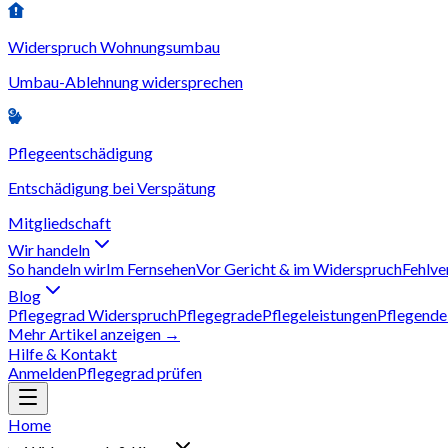
Widerspruch Wohnungsumbau
Umbau-Ablehnung widersprechen
Pflegeentschädigung
Entschädigung bei Verspätung
Mitgliedschaft
Wir handeln
So handeln wir
Im Fernsehen
Vor Gericht & im Widerspruch
Fehlve
Blog
Pflegegrad Widerspruch
Pflegegrade
Pflegeleistungen
Pflegende
Mehr Artikel anzeigen →
Hilfe & Kontakt
Anmelden
Pflegegrad prüfen
Home