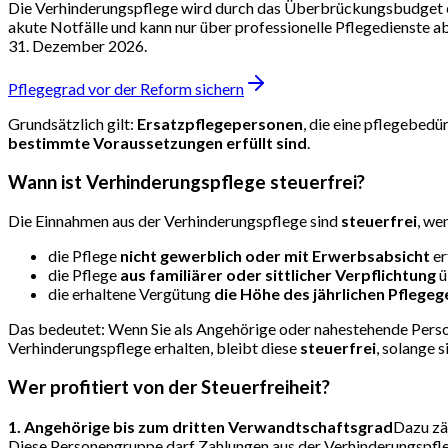
Die Verhinderungspflege wird durch das Überbrückungsbudget erse
akute Notfälle und kann nur über professionelle Pflegedienste 
31. Dezember 2026.
Pflegegrad vor der Reform sichern
Grundsätzlich gilt:
Ersatzpflegepersonen
, die eine pflegebed
bestimmte Voraussetzungen erfüllt sind
.
Wann ist Verhinderungspflege steuerfrei?
Die Einnahmen aus der Verhinderungspflege sind
steuerfrei
, we
die Pflege
nicht gewerblich oder mit Erwerbsabsicht
er
die Pflege
aus familiärer oder sittlicher Verpflichtung
ü
die erhaltene Vergütung
die Höhe des jährlichen Pflegeg
Das bedeutet: Wenn Sie als Angehörige oder nahestehende Person
Verhinderungspflege erhalten, bleibt diese
steuerfrei
, solange 
Wer profitiert von der Steuerfreiheit?
1. Angehörige bis zum dritten Verwandtschaftsgrad
Dazu zäh
Diese Personengruppe darf Zahlungen aus der Verhinderungspfl