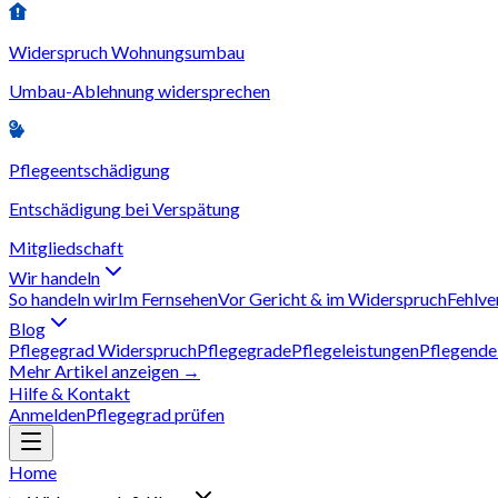
Widerspruch Wohnungsumbau
Umbau-Ablehnung widersprechen
Pflegeentschädigung
Entschädigung bei Verspätung
Mitgliedschaft
Wir handeln
So handeln wir
Im Fernsehen
Vor Gericht & im Widerspruch
Fehlve
Blog
Pflegegrad Widerspruch
Pflegegrade
Pflegeleistungen
Pflegende
Mehr Artikel anzeigen →
Hilfe & Kontakt
Anmelden
Pflegegrad prüfen
Home