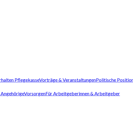
rhalten Pflegekasse
Vorträge & Veranstaltungen
Politische Positio
 Angehörige
Vorsorgen
Für Arbeitgeberinnen & Arbeitgeber