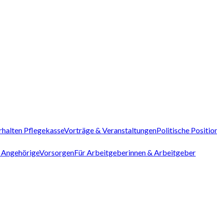
rhalten Pflegekasse
Vorträge & Veranstaltungen
Politische Positio
 Angehörige
Vorsorgen
Für Arbeitgeberinnen & Arbeitgeber