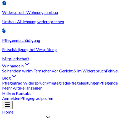
Widerspruch Wohnungsumbau
Umbau-Ablehnung widersprechen
Pflegeentschädigung
Entschädigung bei Verspätung
Mitgliedschaft
Wir handeln
So handeln wir
Im Fernsehen
Vor Gericht & im Widerspruch
Fehlve
Blog
Pflegegrad Widerspruch
Pflegegrade
Pflegeleistungen
Pflegende
Mehr Artikel anzeigen →
Hilfe & Kontakt
Anmelden
Pflegegrad prüfen
Home