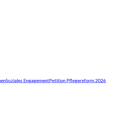
nen
Soziales Engagement
Petition Pflegereform 2026