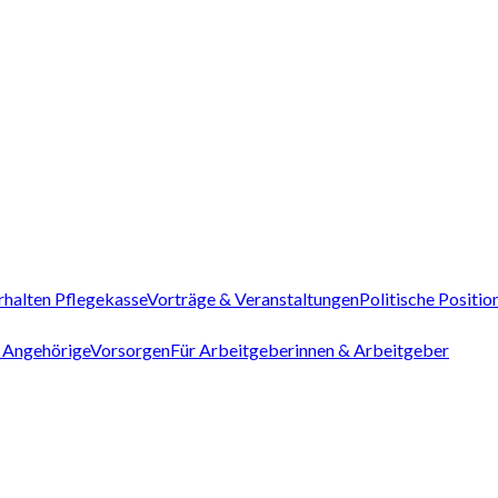
rhalten Pflegekasse
Vorträge & Veranstaltungen
Politische Positio
 Angehörige
Vorsorgen
Für Arbeitgeberinnen & Arbeitgeber