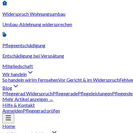
Widerspruch Wohnungsumbau
Umbau-Ablehnung widersprechen
Pflegeentschädigung
Entschädigung bei Verspätung
Mitgliedschaft
Wir handeln
So handeln wir
Im Fernsehen
Vor Gericht & im Widerspruch
Fehlve
Blog
Pflegegrad Widerspruch
Pflegegrade
Pflegeleistungen
Pflegende
Mehr Artikel anzeigen →
Hilfe & Kontakt
Anmelden
Pflegegrad prüfen
Home