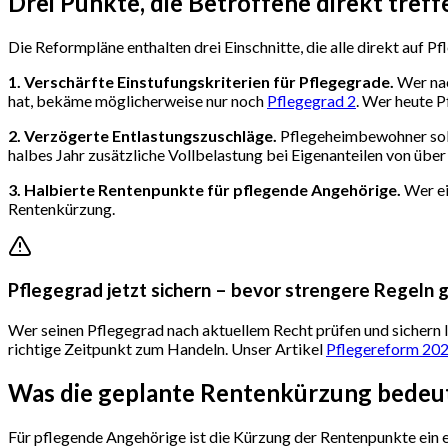
Drei Punkte, die Betroffene direkt treff
Die Reformpläne enthalten drei Einschnitte, die alle direkt auf P
1. Verschärfte Einstufungskriterien für Pflegegrade.
Wer nac
hat, bekäme möglicherweise nur noch
Pflegegrad 2
. Wer heute P
2. Verzögerte Entlastungszuschläge.
Pflegeheimbewohner soll
halbes Jahr zusätzliche Vollbelastung bei Eigenanteilen von über
3. Halbierte Rentenpunkte für pflegende Angehörige.
Wer ei
Rentenkürzung.
Pflegegrad jetzt sichern – bevor strengere Regeln 
Wer seinen Pflegegrad nach aktuellem Recht prüfen und sichern läs
richtige Zeitpunkt zum Handeln. Unser Artikel
Pflegereform 2026
Was die geplante Rentenkürzung bedeu
Für pflegende Angehörige ist die Kürzung der Rentenpunkte ein e