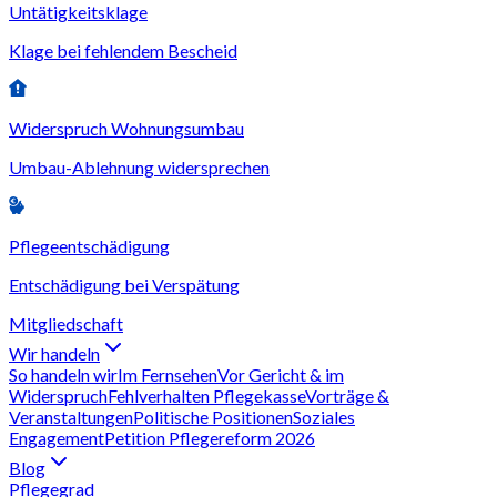
Untätigkeitsklage
Klage bei fehlendem Bescheid
Widerspruch Wohnungsumbau
Umbau-Ablehnung widersprechen
Pflegeentschädigung
Entschädigung bei Verspätung
Mitgliedschaft
Wir handeln
So handeln wir
Im Fernsehen
Vor Gericht & im
Widerspruch
Fehlverhalten Pflegekasse
Vorträge &
Veranstaltungen
Politische Positionen
Soziales
Engagement
Petition Pflegereform 2026
Blog
Pflegegrad