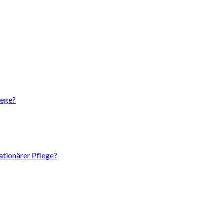
lege?
tationärer Pflege?