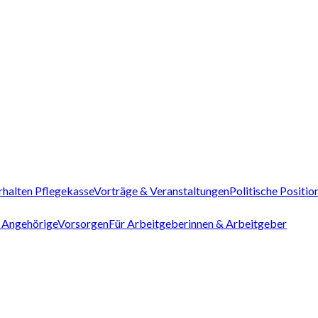
rhalten Pflegekasse
Vorträge & Veranstaltungen
Politische Positio
 Angehörige
Vorsorgen
Für Arbeitgeberinnen & Arbeitgeber