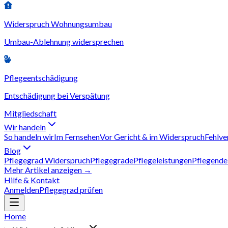
Widerspruch Wohnungsumbau
Umbau-Ablehnung widersprechen
Pflegeentschädigung
Entschädigung bei Verspätung
Mitgliedschaft
Wir handeln
So handeln wir
Im Fernsehen
Vor Gericht & im Widerspruch
Fehlve
Blog
Pflegegrad Widerspruch
Pflegegrade
Pflegeleistungen
Pflegende
Mehr Artikel anzeigen →
Hilfe & Kontakt
Anmelden
Pflegegrad prüfen
Home