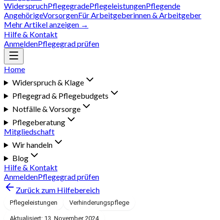
Widerspruch
Pflegegrade
Pflegeleistungen
Pflegende
Angehörige
Vorsorgen
Für Arbeitgeberinnen & Arbeitgeber
Mehr Artikel anzeigen →
Hilfe & Kontakt
Anmelden
Pflegegrad prüfen
Home
Widerspruch & Klage
Pflegegrad & Pflegebudgets
Notfälle & Vorsorge
Pflegeberatung
Mitgliedschaft
Wir handeln
Blog
Hilfe & Kontakt
Anmelden
Pflegegrad prüfen
Zurück zum Hilfebereich
Pflegeleistungen
Verhinderungspflege
Aktualisiert: 13. November 2024