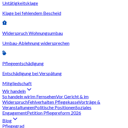
Untätigkeitsklage
Klage bei fehlendem Bescheid
Widerspruch Wohnungsumbau
Umbau-Ablehnung widersprechen
Pflegeentschädigung
Entschädigung bei Verspätung
Mitgliedschaft
Wir handeln
So handeln wir
Im Fernsehen
Vor Gericht & im
Widerspruch
Fehlverhalten Pflegekasse
Vorträge &
Veranstaltungen
Politische Positionen
Soziales
Engagement
Petition Pflegereform 2026
Blog
Pflegegrad