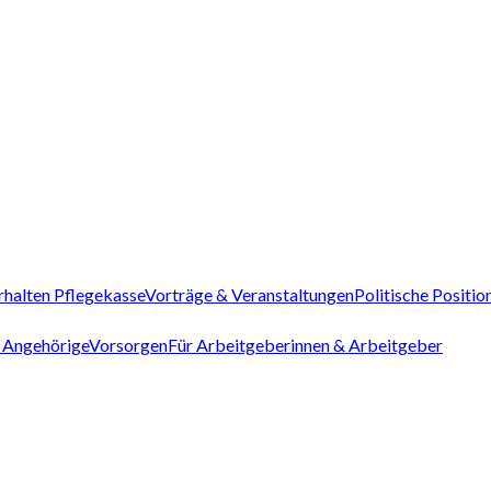
rhalten Pflegekasse
Vorträge & Veranstaltungen
Politische Positio
 Angehörige
Vorsorgen
Für Arbeitgeberinnen & Arbeitgeber