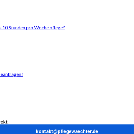
als 10 Stunden pro Woche pflege?
beantragen?
rekt.
kontakt@pflegewaechter.de