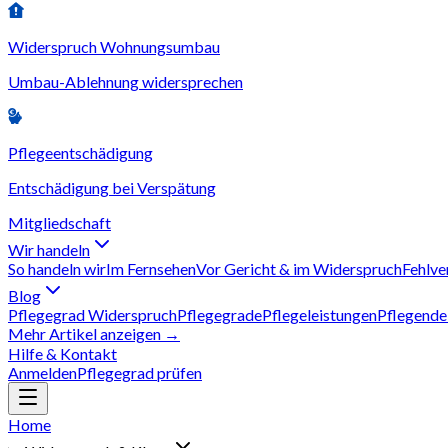
Widerspruch Wohnungsumbau
Umbau-Ablehnung widersprechen
Pflegeentschädigung
Entschädigung bei Verspätung
Mitgliedschaft
Wir handeln
So handeln wir
Im Fernsehen
Vor Gericht & im Widerspruch
Fehlve
Blog
Pflegegrad Widerspruch
Pflegegrade
Pflegeleistungen
Pflegende
Mehr Artikel anzeigen →
Hilfe & Kontakt
Anmelden
Pflegegrad prüfen
Home