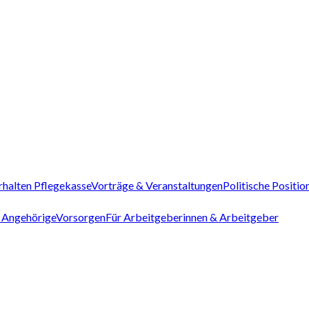
rhalten Pflegekasse
Vorträge & Veranstaltungen
Politische Positio
 Angehörige
Vorsorgen
Für Arbeitgeberinnen & Arbeitgeber