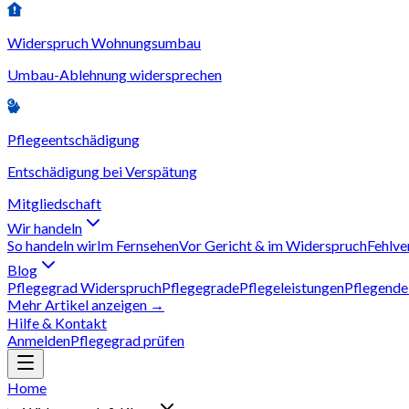
Widerspruch Wohnungsumbau
Umbau-Ablehnung widersprechen
Pflegeentschädigung
Entschädigung bei Verspätung
Mitgliedschaft
Wir handeln
So handeln wir
Im Fernsehen
Vor Gericht & im Widerspruch
Fehlve
Blog
Pflegegrad Widerspruch
Pflegegrade
Pflegeleistungen
Pflegende
Mehr Artikel anzeigen →
Hilfe & Kontakt
Anmelden
Pflegegrad prüfen
Home