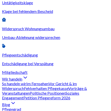
Untätigkeitsklage
Klage bei fehlendem Bescheid
Widerspruch Wohnungsumbau
Umbau-Ablehnung widersprechen
Pflegeentschädigung
Entschädigung bei Verspätung
Mitgliedschaft
Wir handeln
So handeln wir
Im Fernsehen
Vor Gericht & im
Widerspruch
Fehlverhalten Pflegekasse
Vorträge &
Veranstaltungen
Politische Positionen
Soziales
Engagement
Petition Pflegereform 2026
Blog
Pflegegrad