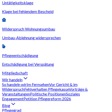
Untätigkeitsklage
Klage bei fehlendem Bescheid
Widerspruch Wohnungsumbau
Umbau-Ablehnung widersprechen
Pflegeentschädigung
Entschädigung bei Verspätung
Mitgliedschaft
Wir handeln
So handeln wir
Im Fernsehen
Vor Gericht & im
Widerspruch
Fehlverhalten Pflegekasse
Vorträge &
Veranstaltungen
Politische Positionen
Soziales
Engagement
Petition Pflegereform 2026
Blog
Pflegegrad