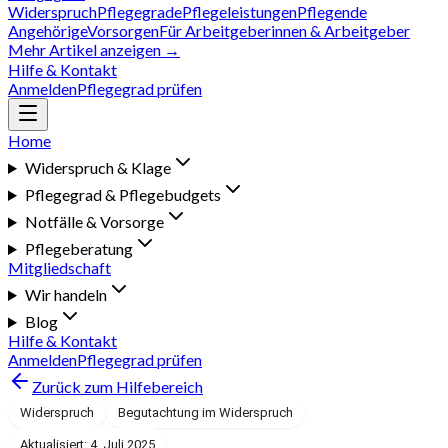
Widerspruch
Pflegegrade
Pflegeleistungen
Pflegende
Angehörige
Vorsorgen
Für Arbeitgeberinnen & Arbeitgeber
Mehr Artikel anzeigen →
Hilfe & Kontakt
Anmelden
Pflegegrad prüfen
Home
Widerspruch & Klage
Pflegegrad & Pflegebudgets
Notfälle & Vorsorge
Pflegeberatung
Mitgliedschaft
Wir handeln
Blog
Hilfe & Kontakt
Anmelden
Pflegegrad prüfen
Zurück zum Hilfebereich
Widerspruch
Begutachtung im Widerspruch
Aktualisiert: 4. Juli 2025