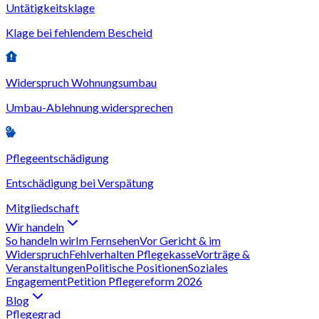
Untätigkeitsklage
Klage bei fehlendem Bescheid
Widerspruch Wohnungsumbau
Umbau-Ablehnung widersprechen
Pflegeentschädigung
Entschädigung bei Verspätung
Mitgliedschaft
Wir handeln
So handeln wir
Im Fernsehen
Vor Gericht & im
Widerspruch
Fehlverhalten Pflegekasse
Vorträge &
Veranstaltungen
Politische Positionen
Soziales
Engagement
Petition Pflegereform 2026
Blog
Pflegegrad