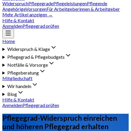
Widerspruch
Pflegegrade
Pflegeleistungen
Pflegende
Angehörige
Vorsorgen
Für Arbeitgeberinnen & Arbeitgeber
Mehr Artikel anzeigen →
Hilfe & Kontakt
Anmelden
Pflegegrad prüfen
Home
Widerspruch & Klage
Pflegegrad & Pflegebudgets
Notfälle & Vorsorge
Pflegeberatung
Mitgliedschaft
Wir handeln
Blog
Hilfe & Kontakt
Anmelden
Pflegegrad prüfen
Pflegegrad-Widerspruch einreichen
und höheren Pflegegrad erhalten