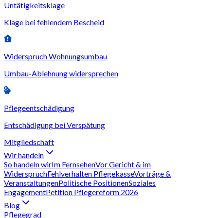
Untätigkeitsklage
Klage bei fehlendem Bescheid
Widerspruch Wohnungsumbau
Umbau-Ablehnung widersprechen
Pflegeentschädigung
Entschädigung bei Verspätung
Mitgliedschaft
Wir handeln
So handeln wir
Im Fernsehen
Vor Gericht & im
Widerspruch
Fehlverhalten Pflegekasse
Vorträge &
Veranstaltungen
Politische Positionen
Soziales
Engagement
Petition Pflegereform 2026
Blog
Pflegegrad