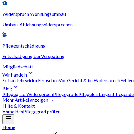
Widerspruch Wohnungsumbau
Umbau-Ablehnung widersprechen
Pflegeentschädigung
Entschädigung bei Verspätung
Mitgliedschaft
Wir handeln
So handeln wir
Im Fernsehen
Vor Gericht & im Widerspruch
Fehlve
Blog
Pflegegrad Widerspruch
Pflegegrade
Pflegeleistungen
Pflegende
Mehr Artikel anzeigen →
Hilfe & Kontakt
Anmelden
Pflegegrad prüfen
Home