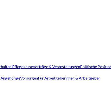
rhalten Pflegekasse
Vorträge & Veranstaltungen
Politische Positio
 Angehörige
Vorsorgen
Für Arbeitgeberinnen & Arbeitgeber