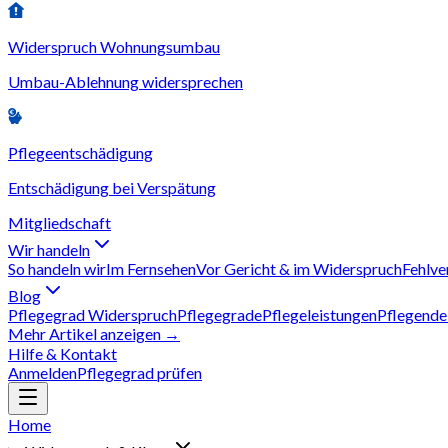
Widerspruch Wohnungsumbau
Umbau-Ablehnung widersprechen
Pflegeentschädigung
Entschädigung bei Verspätung
Mitgliedschaft
Wir handeln
So handeln wir
Im Fernsehen
Vor Gericht & im Widerspruch
Fehlve
Blog
Pflegegrad Widerspruch
Pflegegrade
Pflegeleistungen
Pflegende
Mehr Artikel anzeigen →
Hilfe & Kontakt
Anmelden
Pflegegrad prüfen
Home