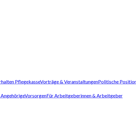
rhalten Pflegekasse
Vorträge & Veranstaltungen
Politische Positio
 Angehörige
Vorsorgen
Für Arbeitgeberinnen & Arbeitgeber