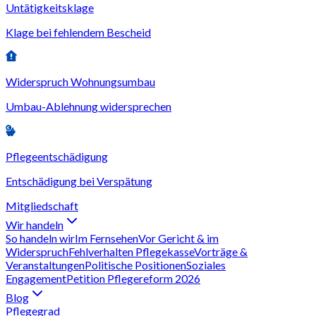
Untätigkeitsklage
Klage bei fehlendem Bescheid
Widerspruch Wohnungsumbau
Umbau-Ablehnung widersprechen
Pflegeentschädigung
Entschädigung bei Verspätung
Mitgliedschaft
Wir handeln
So handeln wir
Im Fernsehen
Vor Gericht & im
Widerspruch
Fehlverhalten Pflegekasse
Vorträge &
Veranstaltungen
Politische Positionen
Soziales
Engagement
Petition Pflegereform 2026
Blog
Pflegegrad