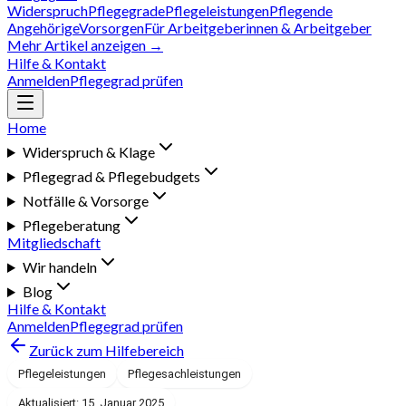
Widerspruch
Pflegegrade
Pflegeleistungen
Pflegende
Angehörige
Vorsorgen
Für Arbeitgeberinnen & Arbeitgeber
Mehr Artikel anzeigen →
Hilfe & Kontakt
Anmelden
Pflegegrad prüfen
Home
Widerspruch & Klage
Pflegegrad & Pflegebudgets
Notfälle & Vorsorge
Pflegeberatung
Mitgliedschaft
Wir handeln
Blog
Hilfe & Kontakt
Anmelden
Pflegegrad prüfen
Zurück zum Hilfebereich
Pflegeleistungen
Pflegesachleistungen
Aktualisiert: 15. Januar 2025