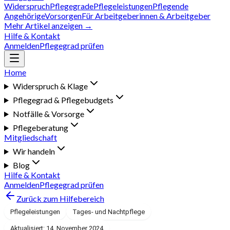
Widerspruch
Pflegegrade
Pflegeleistungen
Pflegende
Angehörige
Vorsorgen
Für Arbeitgeberinnen & Arbeitgeber
Mehr Artikel anzeigen →
Hilfe & Kontakt
Anmelden
Pflegegrad prüfen
Home
Widerspruch & Klage
Pflegegrad & Pflegebudgets
Notfälle & Vorsorge
Pflegeberatung
Mitgliedschaft
Wir handeln
Blog
Hilfe & Kontakt
Anmelden
Pflegegrad prüfen
Zurück zum Hilfebereich
Pflegeleistungen
Tages- und Nachtpflege
Aktualisiert: 14. November 2024