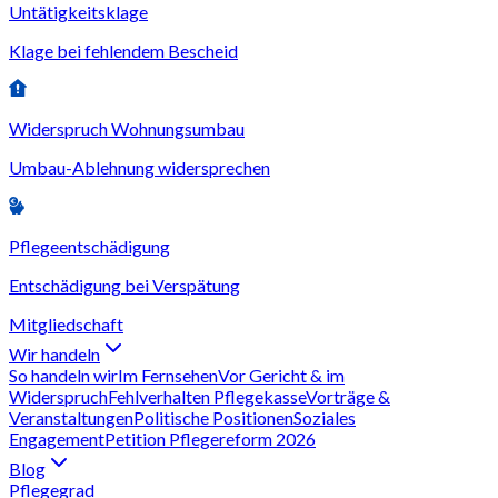
Untätigkeitsklage
Klage bei fehlendem Bescheid
Widerspruch Wohnungsumbau
Umbau-Ablehnung widersprechen
Pflegeentschädigung
Entschädigung bei Verspätung
Mitgliedschaft
Wir handeln
So handeln wir
Im Fernsehen
Vor Gericht & im
Widerspruch
Fehlverhalten Pflegekasse
Vorträge &
Veranstaltungen
Politische Positionen
Soziales
Engagement
Petition Pflegereform 2026
Blog
Pflegegrad