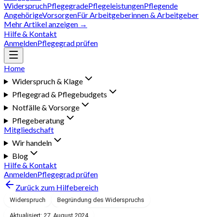
Widerspruch
Pflegegrade
Pflegeleistungen
Pflegende
Angehörige
Vorsorgen
Für Arbeitgeberinnen & Arbeitgeber
Mehr Artikel anzeigen →
Hilfe & Kontakt
Anmelden
Pflegegrad prüfen
Home
Widerspruch & Klage
Pflegegrad & Pflegebudgets
Notfälle & Vorsorge
Pflegeberatung
Mitgliedschaft
Wir handeln
Blog
Hilfe & Kontakt
Anmelden
Pflegegrad prüfen
Zurück zum Hilfebereich
Widerspruch
Begründung des Widerspruchs
Aktualisiert: 27. August 2024