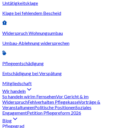
Untätigkeitsklage
Klage bei fehlendem Bescheid
Widerspruch Wohnungsumbau
Umbau-Ablehnung widersprechen
Pflegeentschädigung
Entschädigung bei Verspätung
Mitgliedschaft
Wir handeln
So handeln wir
Im Fernsehen
Vor Gericht & im
Widerspruch
Fehlverhalten Pflegekasse
Vorträge &
Veranstaltungen
Politische Positionen
Soziales
Engagement
Petition Pflegereform 2026
Blog
Pflegegrad