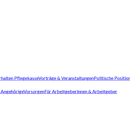
rhalten Pflegekasse
Vorträge & Veranstaltungen
Politische Positio
 Angehörige
Vorsorgen
Für Arbeitgeberinnen & Arbeitgeber