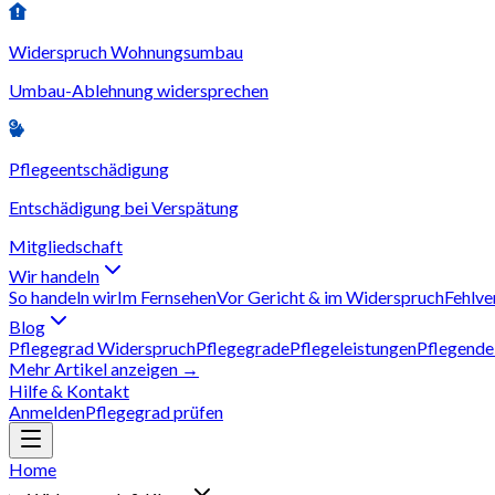
Widerspruch Wohnungsumbau
Umbau-Ablehnung widersprechen
Pflegeentschädigung
Entschädigung bei Verspätung
Mitgliedschaft
Wir handeln
So handeln wir
Im Fernsehen
Vor Gericht & im Widerspruch
Fehlve
Blog
Pflegegrad Widerspruch
Pflegegrade
Pflegeleistungen
Pflegende
Mehr Artikel anzeigen →
Hilfe & Kontakt
Anmelden
Pflegegrad prüfen
Home