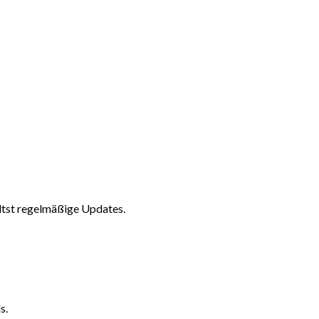
ltst regelmäßige Updates.
s.