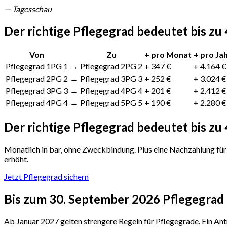
— Tagesschau
Der richtige Pflegegrad bedeutet bis zu
Von
Zu
+ pro
Monat
+ pro
Ja
Pflegegrad 1
PG 1
→
Pflegegrad 2
PG 2
+ 347 €
+ 4.164 €
Pflegegrad 2
PG 2
→
Pflegegrad 3
PG 3
+ 252 €
+ 3.024 €
Pflegegrad 3
PG 3
→
Pflegegrad 4
PG 4
+ 201 €
+ 2.412 €
Pflegegrad 4
PG 4
→
Pflegegrad 5
PG 5
+ 190 €
+ 2.280 €
Der richtige Pflegegrad bedeutet bis zu
Monatlich in bar, ohne Zweckbindung. Plus eine Nachzahlung für 
erhöht.
Jetzt Pflegegrad sichern
Bis zum 30. September 2026
Pflegegrad 
Ab Januar 2027 gelten strengere Regeln für Pflegegrade. Ein Ant