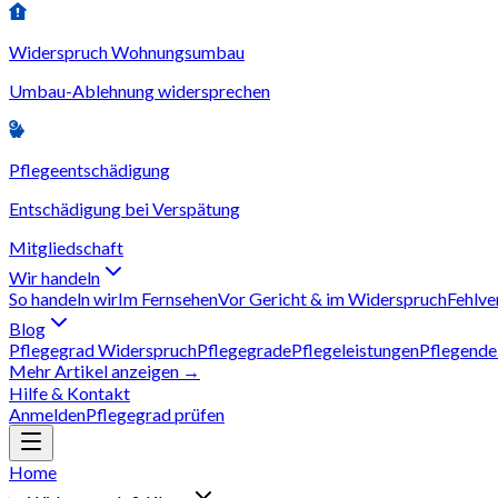
Widerspruch Wohnungsumbau
Umbau-Ablehnung widersprechen
Pflegeentschädigung
Entschädigung bei Verspätung
Mitgliedschaft
Wir handeln
So handeln wir
Im Fernsehen
Vor Gericht & im Widerspruch
Fehlve
Blog
Pflegegrad Widerspruch
Pflegegrade
Pflegeleistungen
Pflegende
Mehr Artikel anzeigen →
Hilfe & Kontakt
Anmelden
Pflegegrad prüfen
Home