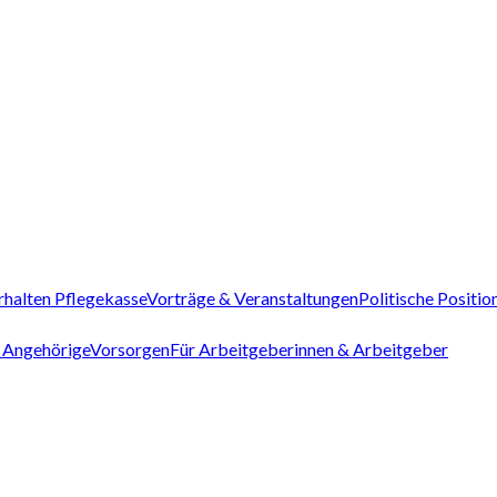
rhalten Pflegekasse
Vorträge & Veranstaltungen
Politische Positio
 Angehörige
Vorsorgen
Für Arbeitgeberinnen & Arbeitgeber