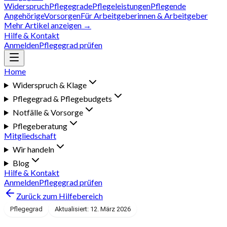
Widerspruch
Pflegegrade
Pflegeleistungen
Pflegende
Angehörige
Vorsorgen
Für Arbeitgeberinnen & Arbeitgeber
Mehr Artikel anzeigen →
Hilfe & Kontakt
Anmelden
Pflegegrad prüfen
Home
Widerspruch & Klage
Pflegegrad & Pflegebudgets
Notfälle & Vorsorge
Pflegeberatung
Mitgliedschaft
Wir handeln
Blog
Hilfe & Kontakt
Anmelden
Pflegegrad prüfen
Zurück zum Hilfebereich
Pflegegrad
Aktualisiert: 12. März 2026