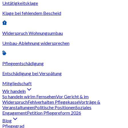
Untätigkeitsklage
Klage bei fehlendem Bescheid
Widerspruch Wohnungsumbau
Umbau-Ablehnung widersprechen
Pflegeentschädigung
Entschädigung bei Verspätung
Mitgliedschaft
Wir handeln
So handeln wir
Im Fernsehen
Vor Gericht & im
Widerspruch
Fehlverhalten Pflegekasse
Vorträge &
Veranstaltungen
Politische Positionen
Soziales
Engagement
Petition Pflegereform 2026
Blog
Pflegegrad