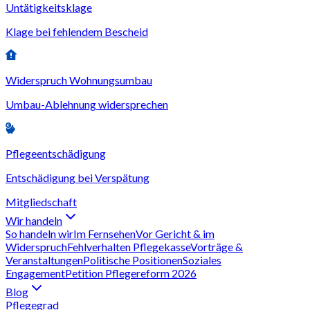
Untätigkeitsklage
Klage bei fehlendem Bescheid
Widerspruch Wohnungsumbau
Umbau-Ablehnung widersprechen
Pflegeentschädigung
Entschädigung bei Verspätung
Mitgliedschaft
Wir handeln
So handeln wir
Im Fernsehen
Vor Gericht & im
Widerspruch
Fehlverhalten Pflegekasse
Vorträge &
Veranstaltungen
Politische Positionen
Soziales
Engagement
Petition Pflegereform 2026
Blog
Pflegegrad