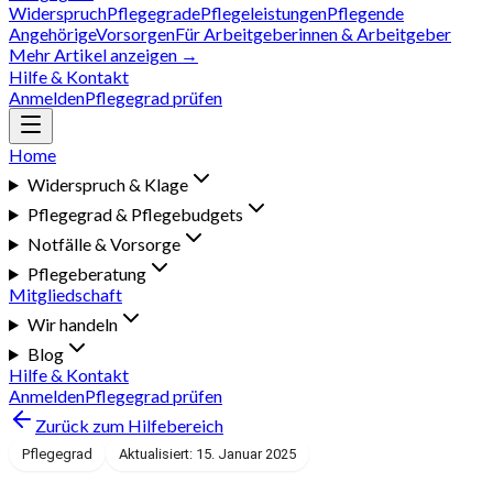
Widerspruch
Pflegegrade
Pflegeleistungen
Pflegende
Angehörige
Vorsorgen
Für Arbeitgeberinnen & Arbeitgeber
Mehr Artikel anzeigen →
Hilfe & Kontakt
Anmelden
Pflegegrad prüfen
Home
Widerspruch & Klage
Pflegegrad & Pflegebudgets
Notfälle & Vorsorge
Pflegeberatung
Mitgliedschaft
Wir handeln
Blog
Hilfe & Kontakt
Anmelden
Pflegegrad prüfen
Zurück zum Hilfebereich
Pflegegrad
Aktualisiert: 15. Januar 2025