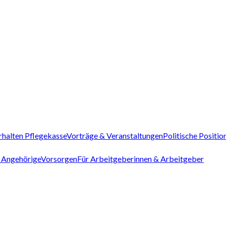
rhalten Pflegekasse
Vorträge & Veranstaltungen
Politische Positio
 Angehörige
Vorsorgen
Für Arbeitgeberinnen & Arbeitgeber