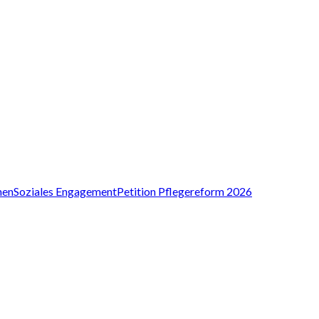
nen
Soziales Engagement
Petition Pflegereform 2026