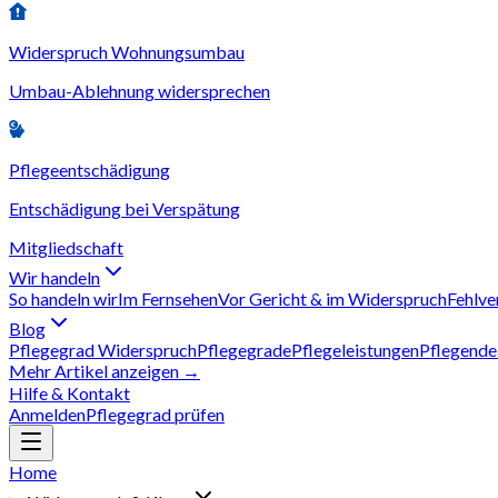
Widerspruch Wohnungsumbau
Umbau-Ablehnung widersprechen
Pflegeentschädigung
Entschädigung bei Verspätung
Mitgliedschaft
Wir handeln
So handeln wir
Im Fernsehen
Vor Gericht & im Widerspruch
Fehlve
Blog
Pflegegrad Widerspruch
Pflegegrade
Pflegeleistungen
Pflegende
Mehr Artikel anzeigen →
Hilfe & Kontakt
Anmelden
Pflegegrad prüfen
Home