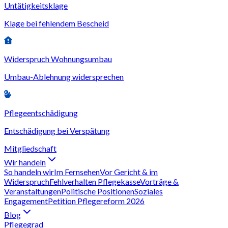
Untätigkeitsklage
Klage bei fehlendem Bescheid
Widerspruch Wohnungsumbau
Umbau-Ablehnung widersprechen
Pflegeentschädigung
Entschädigung bei Verspätung
Mitgliedschaft
Wir handeln
So handeln wir
Im Fernsehen
Vor Gericht & im
Widerspruch
Fehlverhalten Pflegekasse
Vorträge &
Veranstaltungen
Politische Positionen
Soziales
Engagement
Petition Pflegereform 2026
Blog
Pflegegrad