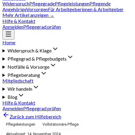
Widerspruch
Pflegegrade
Pflegeleistungen
Pflegende
Angehörige
Vorsorgen
Für Arbeitgeberinnen & Arbeitgeber
Mehr Artikel anzeigen →
Hilfe & Kontakt
Anmelden
Pflegegrad prüfen
Home
Widerspruch & Klage
Pflegegrad & Pflegebudgets
Notfälle & Vorsorge
Pflegeberatung
Mitgliedschaft
Wir handeln
Blog
Hilfe & Kontakt
Anmelden
Pflegegrad prüfen
Zurück zum Hilfebereich
Pflegeleistungen
Vollstationäre Pflege
Aktualisiert: 14. November 2024