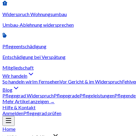
Widerspruch Wohnungsumbau
Umbau-Ablehnung widersprechen
Pflegeentschädigung
Entschädigung bei Verspätung
Mitgliedschaft
Wir handeln
So handeln wir
Im Fernsehen
Vor Gericht & im Widerspruch
Fehlve
Blog
Pflegegrad Widerspruch
Pflegegrade
Pflegeleistungen
Pflegende
Mehr Artikel anzeigen →
Hilfe & Kontakt
Anmelden
Pflegegrad prüfen
Home