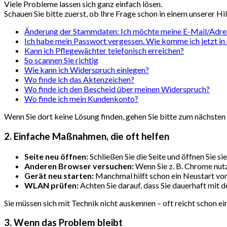
Viele Probleme lassen sich ganz einfach lösen.
Schauen Sie bitte zuerst, ob Ihre Frage schon in einem unserer Hi
Änderung der Stammdaten: Ich möchte meine E-Mail/Adres
Ich habe mein Passwort vergessen. Wie komme ich jetzt i
Kann ich Pflegewächter telefonisch erreichen?
So scannen Sie richtig
Wie kann ich Widerspruch einlegen?
Wo finde ich das Aktenzeichen?
Wo finde ich den Bescheid über meinen Widerspruch?
Wo finde ich mein Kundenkonto?
Wenn Sie dort keine Lösung finden, gehen Sie bitte zum nächsten 
2. Einfache Maßnahmen, die oft helfen
Seite neu öffnen:
Schließen Sie die Seite und öffnen Sie sie
Anderen Browser versuchen:
Wenn Sie z. B. Chrome nutze
Gerät neu starten:
Manchmal hilft schon ein Neustart vo
WLAN prüfen:
Achten Sie darauf, dass Sie dauerhaft mit 
Sie müssen sich mit Technik nicht auskennen – oft reicht schon ein
3. Wenn das Problem bleibt