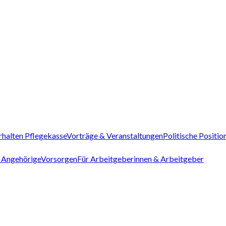
rhalten Pflegekasse
Vorträge & Veranstaltungen
Politische Positio
 Angehörige
Vorsorgen
Für Arbeitgeberinnen & Arbeitgeber