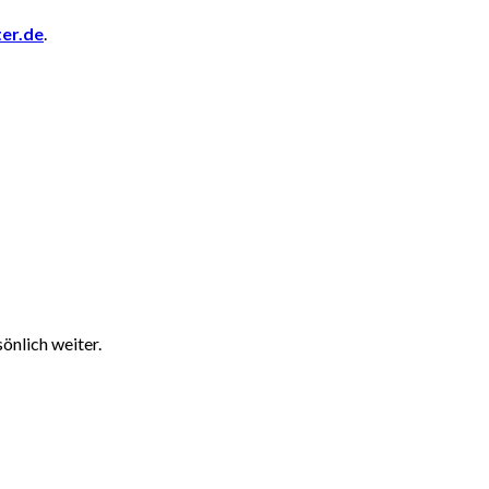
er.de
.
önlich weiter.