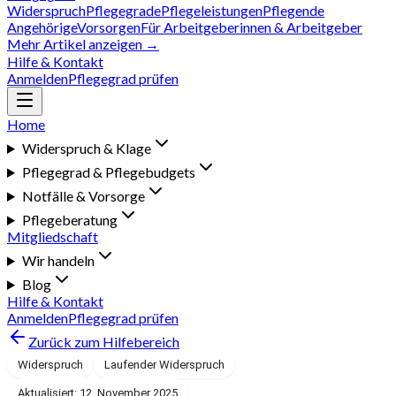
Widerspruch
Pflegegrade
Pflegeleistungen
Pflegende
Angehörige
Vorsorgen
Für Arbeitgeberinnen & Arbeitgeber
Mehr Artikel anzeigen →
Hilfe & Kontakt
Anmelden
Pflegegrad prüfen
Home
Widerspruch & Klage
Pflegegrad & Pflegebudgets
Notfälle & Vorsorge
Pflegeberatung
Mitgliedschaft
Wir handeln
Blog
Hilfe & Kontakt
Anmelden
Pflegegrad prüfen
Zurück zum Hilfebereich
Widerspruch
Laufender Widerspruch
Aktualisiert: 12. November 2025