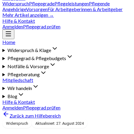
Widerspruch
Pflegegrade
Pflegeleistungen
Pflegende
Angehörige
Vorsorgen
Für Arbeitgeberinnen & Arbeitgeber
Mehr Artikel anzeigen →
Hilfe & Kontakt
Anmelden
Pflegegrad prüfen
Home
Widerspruch & Klage
Pflegegrad & Pflegebudgets
Notfälle & Vorsorge
Pflegeberatung
Mitgliedschaft
Wir handeln
Blog
Hilfe & Kontakt
Anmelden
Pflegegrad prüfen
Zurück zum Hilfebereich
Widerspruch
Aktualisiert: 27. August 2024