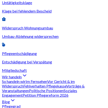
Untätigkeitsklage
Klage bei fehlendem Bescheid
Widerspruch Wohnungsumbau
Umbau-Ablehnung widersprechen
Pflegeentschädigung
Entschädigung bei Verspätung
Mitgliedschaft
Wir handeln
So handeln wir
Im Fernsehen
Vor Gericht & im
Widerspruch
Fehlverhalten Pflegekasse
Vorträge &
Veranstaltungen
Politische Positionen
Soziales
Engagement
Petition Pflegereform 2026
Blog
Pflegegrad