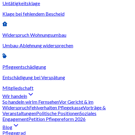
Untätigkeitsklage
Klage bei fehlendem Bescheid
Widerspruch Wohnungsumbau
Umbau-Ablehnung widersprechen
Pflegeentschädigung
Entschädigung bei Verspätung
Mitgliedschaft
Wir handeln
So handeln wir
Im Fernsehen
Vor Gericht & im
Widerspruch
Fehlverhalten Pflegekasse
Vorträge &
Veranstaltungen
Politische Positionen
Soziales
Engagement
Petition Pflegereform 2026
Blog
Pflegegrad