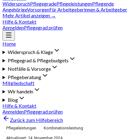
Widerspruch
Pflegegrade
Pflegeleistungen
Pflegende
Angehörige
Vorsorgen
Für Arbeitgeberinnen & Arbeitgeber
Mehr Artikel anzeigen →
Hilfe & Kontakt
Anmelden
Pflegegrad prüfen
Home
Widerspruch & Klage
Pflegegrad & Pflegebudgets
Notfälle & Vorsorge
Pflegeberatung
Mitgliedschaft
Wir handeln
Blog
Hilfe & Kontakt
Anmelden
Pflegegrad prüfen
Zurück zum Hilfebereich
Pflegeleistungen
Kombinationsleistung
Aktualisiert: 14. November 2024