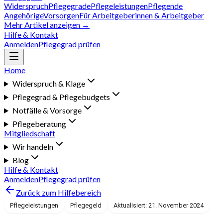
Widerspruch
Pflegegrade
Pflegeleistungen
Pflegende
Angehörige
Vorsorgen
Für Arbeitgeberinnen & Arbeitgeber
Mehr Artikel anzeigen →
Hilfe & Kontakt
Anmelden
Pflegegrad prüfen
Home
Widerspruch & Klage
Pflegegrad & Pflegebudgets
Notfälle & Vorsorge
Pflegeberatung
Mitgliedschaft
Wir handeln
Blog
Hilfe & Kontakt
Anmelden
Pflegegrad prüfen
Zurück zum Hilfebereich
Pflegeleistungen
Pflegegeld
Aktualisiert: 21. November 2024