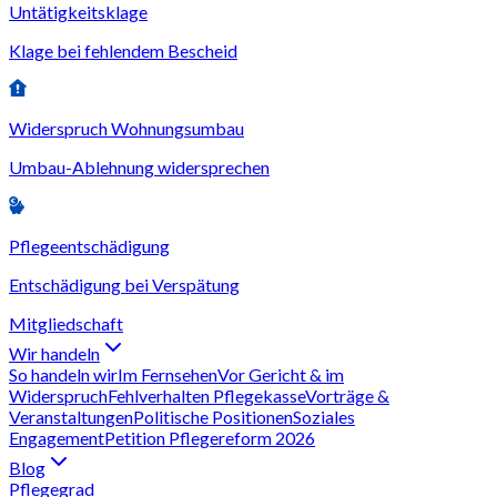
Untätigkeitsklage
Klage bei fehlendem Bescheid
Widerspruch Wohnungsumbau
Umbau-Ablehnung widersprechen
Pflegeentschädigung
Entschädigung bei Verspätung
Mitgliedschaft
Wir handeln
So handeln wir
Im Fernsehen
Vor Gericht & im
Widerspruch
Fehlverhalten Pflegekasse
Vorträge &
Veranstaltungen
Politische Positionen
Soziales
Engagement
Petition Pflegereform 2026
Blog
Pflegegrad