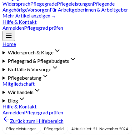
Widerspruch
Pflegegrade
Pflegeleistungen
Pflegende
Angehörige
Vorsorgen
Für Arbeitgeberinnen & Arbeitgeber
Mehr Artikel anzeigen →
Hilfe & Kontakt
Anmelden
Pflegegrad prüfen
Home
Widerspruch & Klage
Pflegegrad & Pflegebudgets
Notfälle & Vorsorge
Pflegeberatung
Mitgliedschaft
Wir handeln
Blog
Hilfe & Kontakt
Anmelden
Pflegegrad prüfen
Zurück zum Hilfebereich
Pflegeleistungen
Pflegegeld
Aktualisiert: 21. November 2024