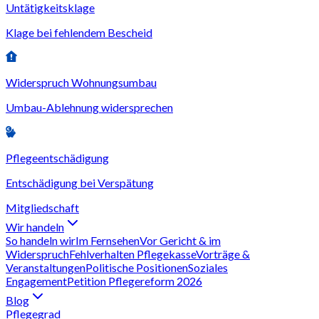
Untätigkeitsklage
Klage bei fehlendem Bescheid
Widerspruch Wohnungsumbau
Umbau-Ablehnung widersprechen
Pflegeentschädigung
Entschädigung bei Verspätung
Mitgliedschaft
Wir handeln
So handeln wir
Im Fernsehen
Vor Gericht & im
Widerspruch
Fehlverhalten Pflegekasse
Vorträge &
Veranstaltungen
Politische Positionen
Soziales
Engagement
Petition Pflegereform 2026
Blog
Pflegegrad