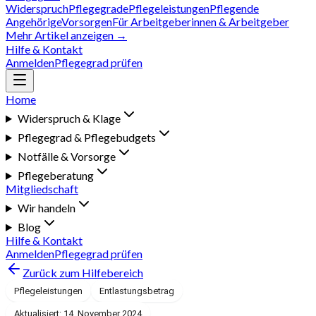
Widerspruch
Pflegegrade
Pflegeleistungen
Pflegende
Angehörige
Vorsorgen
Für Arbeitgeberinnen & Arbeitgeber
Mehr Artikel anzeigen →
Hilfe & Kontakt
Anmelden
Pflegegrad prüfen
Home
Widerspruch & Klage
Pflegegrad & Pflegebudgets
Notfälle & Vorsorge
Pflegeberatung
Mitgliedschaft
Wir handeln
Blog
Hilfe & Kontakt
Anmelden
Pflegegrad prüfen
Zurück zum Hilfebereich
Pflegeleistungen
Entlastungsbetrag
Aktualisiert: 14. November 2024