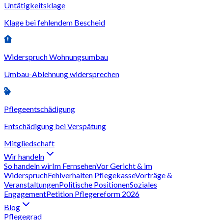
Untätigkeitsklage
Klage bei fehlendem Bescheid
Widerspruch Wohnungsumbau
Umbau-Ablehnung widersprechen
Pflegeentschädigung
Entschädigung bei Verspätung
Mitgliedschaft
Wir handeln
So handeln wir
Im Fernsehen
Vor Gericht & im
Widerspruch
Fehlverhalten Pflegekasse
Vorträge &
Veranstaltungen
Politische Positionen
Soziales
Engagement
Petition Pflegereform 2026
Blog
Pflegegrad