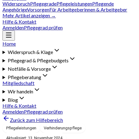
Widerspruch
Pflegegrade
Pflegeleistungen
Pflegende
Angehörige
Vorsorgen
Für Arbeitgeberinnen & Arbeitgeber
Mehr Artikel anzeigen →
Hilfe & Kontakt
Anmelden
Pflegegrad prüfen
Home
Widerspruch & Klage
Pflegegrad & Pflegebudgets
Notfälle & Vorsorge
Pflegeberatung
Mitgliedschaft
Wir handeln
Blog
Hilfe & Kontakt
Anmelden
Pflegegrad prüfen
Zurück zum Hilfebereich
Pflegeleistungen
Verhinderungspflege
Aktualisiert: 13. November 2024