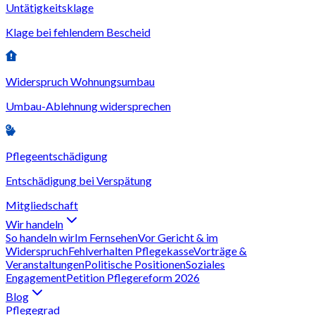
Untätigkeitsklage
Klage bei fehlendem Bescheid
Widerspruch Wohnungsumbau
Umbau-Ablehnung widersprechen
Pflegeentschädigung
Entschädigung bei Verspätung
Mitgliedschaft
Wir handeln
So handeln wir
Im Fernsehen
Vor Gericht & im
Widerspruch
Fehlverhalten Pflegekasse
Vorträge &
Veranstaltungen
Politische Positionen
Soziales
Engagement
Petition Pflegereform 2026
Blog
Pflegegrad