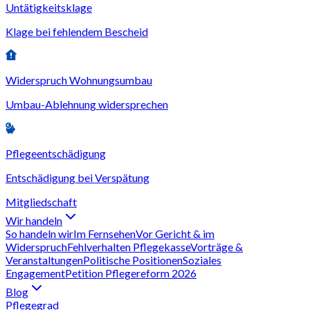
Untätigkeitsklage
Klage bei fehlendem Bescheid
Widerspruch Wohnungsumbau
Umbau-Ablehnung widersprechen
Pflegeentschädigung
Entschädigung bei Verspätung
Mitgliedschaft
Wir handeln
So handeln wir
Im Fernsehen
Vor Gericht & im
Widerspruch
Fehlverhalten Pflegekasse
Vorträge &
Veranstaltungen
Politische Positionen
Soziales
Engagement
Petition Pflegereform 2026
Blog
Pflegegrad