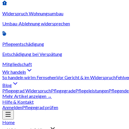
Widerspruch Wohnungsumbau
Umbau-Ablehnung widersprechen
Pflegeentschädigung
Entschädigung bei Verspätung
Mitgliedschaft
Wir handeln
So handeln wir
Im Fernsehen
Vor Gericht & im Widerspruch
Fehlve
Blog
Pflegegrad Widerspruch
Pflegegrade
Pflegeleistungen
Pflegende
Mehr Artikel anzeigen →
Hilfe & Kontakt
Anmelden
Pflegegrad prüfen
Home