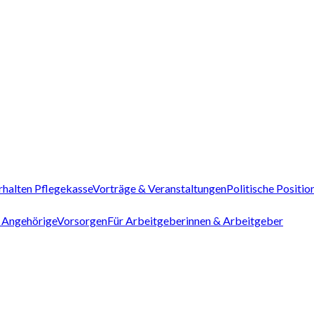
rhalten Pflegekasse
Vorträge & Veranstaltungen
Politische Positio
 Angehörige
Vorsorgen
Für Arbeitgeberinnen & Arbeitgeber