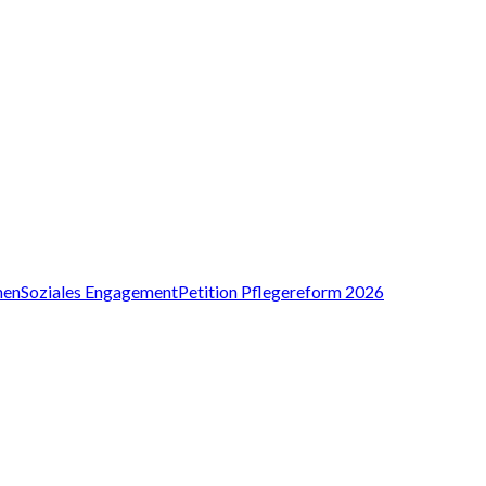
nen
Soziales Engagement
Petition Pflegereform 2026