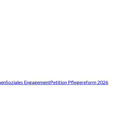
nen
Soziales Engagement
Petition Pflegereform 2026