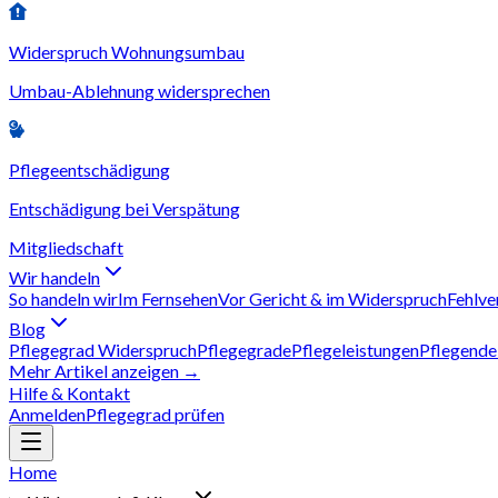
Widerspruch Wohnungsumbau
Umbau-Ablehnung widersprechen
Pflegeentschädigung
Entschädigung bei Verspätung
Mitgliedschaft
Wir handeln
So handeln wir
Im Fernsehen
Vor Gericht & im Widerspruch
Fehlve
Blog
Pflegegrad Widerspruch
Pflegegrade
Pflegeleistungen
Pflegende
Mehr Artikel anzeigen →
Hilfe & Kontakt
Anmelden
Pflegegrad prüfen
Home