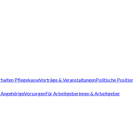
rhalten Pflegekasse
Vorträge & Veranstaltungen
Politische Positio
 Angehörige
Vorsorgen
Für Arbeitgeberinnen & Arbeitgeber